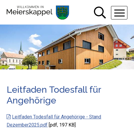
Navigieren in Gemeinde Meiers
Schnellnavigation
Hauptn
Leitfaden Todesfall für
Angehörige
Leitfaden Todesfall für Angehörige - Stand
Dezember2025.pdf
[pdf, 197 KB]