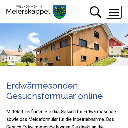
Navigieren in Gemeinde Meiers
Schnellnavigation
Hauptn
Erdwärmesonden:
Gesuchsformular online
Mittels Link finden Sie das Gesuch für Erdwärmesonde
sowie das Meldeformular für die Inbetriebnahme. Das
Gesuch Erdwärmesonde können Sie direkt an die