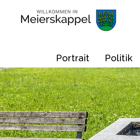
Navigieren in Gemeinde Meiers
Schnellnavigation
Hauptnavigation
Portrait
Politik