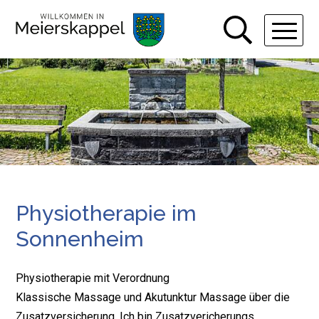
Navigieren in Gemeinde Meiers
Schnellnavigation
Hauptn
Physiotherapie im
Sonnenheim
Physiotherapie mit Verordnung
Klassische Massage und Akutunktur Massage über die
Zusatzversicherung. Ich bin Zusatzvericherungs