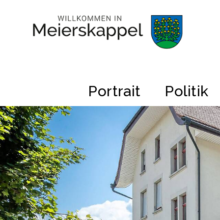
Navigieren in Gemeinde Meiers
Schnellnavigation
Hauptnavigation
Portrait
Politik