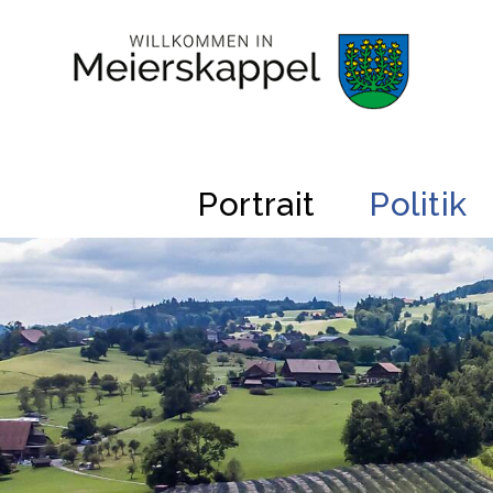
Navigieren in Gemeinde Meiers
Schnellnavigation
Hauptnavigation
Portrait
Politik